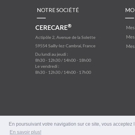
NOTRE SOCIÉTÉ
MO
®
CERECARE
Mes
Mes 
Actipôle 2, Avenue de la Solette
59554
Sailly-lez-Cambrai, France
Mes 
Du lundi au jeudi :
8h30 - 12h30 / 14h00 - 18h00
Le vendredi :
8h30 - 12h30 / 14h00 - 17h00
En poursuivant votre navigation sur ce site, vous acceptez l
©
®
Copyright 2018
CERECARE
• Tous droits réservés
En savoir plus!