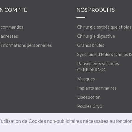
N COMPTE
NOS PRODUITS
 commandes
Chirurgie esthétique et plas
adresses
Chirurgie digestive
informations personnelles
Grands brûlés
Syndrome d'Ehlers Danlos (
Pansements siliconés
CEREDERM®
Masques
Implants mammaires
Liposuccion
Poches Cryo
’utilisation de Cookies non-publicitaires nécessaires au fonctio
PAIEMENT SÉCURISÉ