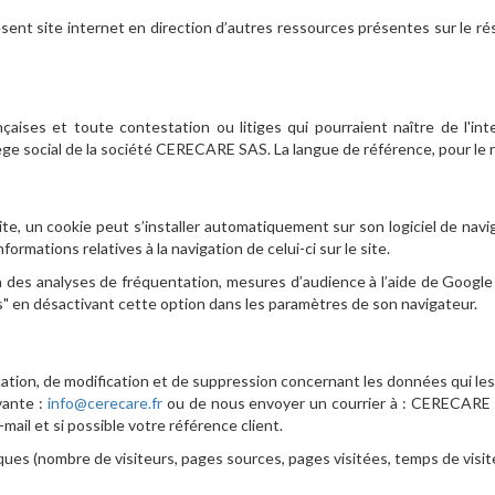
ésent site internet en direction d’autres ressources présentes sur le ré
çaises et toute contestation ou litiges qui pourraient naître de l'int
e social de la société CERECARE SAS. La langue de référence, pour le r
e site, un cookie peut s’installer automatiquement sur son logiciel de n
nformations relatives à la navigation de celui-ci sur le site.
à des analyses de fréquentation, mesures d’audience à l’aide de Google An
s" en désactivant cette option dans les paramètres de son navigateur.
ication, de modification et de suppression concernant les données qui l
vante :
info@cerecare.fr
ou de nous envoyer un courrier à : CERECARE SA
ail et si possible votre référence client.
ques (nombre de visiteurs, pages sources, pages visitées, temps de visite