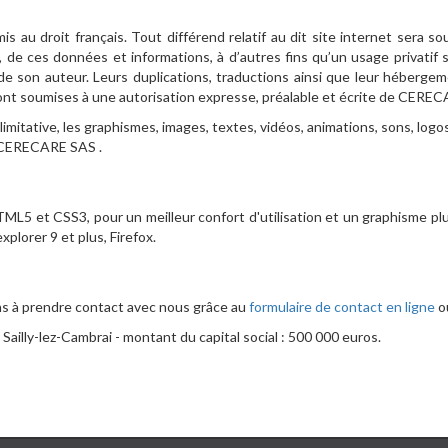
 au droit français. Tout différend relatif au dit site internet sera so
de ces données et informations, à d’autres fins qu’un usage privatif s
 de son auteur. Leurs duplications, traductions ainsi que leur héberg
n sont soumises à une autorisation expresse, préalable et écrite de CERE
imitative, les graphismes, images, textes, vidéos, animations, sons, logo
é CERECARE SAS .
L5 et CSS3, pour un meilleur confort d'utilisation et un graphisme pl
lorer 9 et plus, Firefox.
ns à prendre contact avec nous grâce au
formulaire de contact en ligne
ou
ailly-lez-Cambrai - montant du capital social : 500 000 euros.