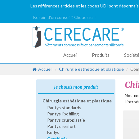
Les références articles et les codes UDI sont désormais
Besoin d'un conseil ? Cliquez ici !
Accueil
Produits
Sociét
Accueil
Chirurgie esthétique et plastique
Com
Chi
Je choisis mon produit
Nos
co
Chirurgie esthétique et plastique
l'intro
Pantys standards
Pantys lipofilling
Pantys cruroplastie
Pantys renfort
Bodys
Combinés