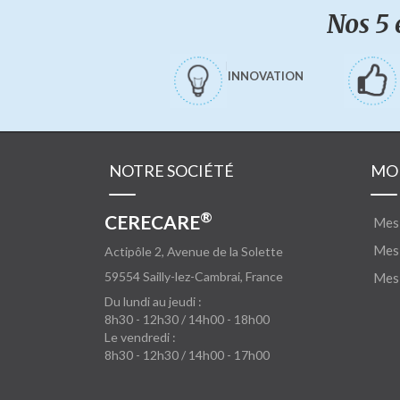
Nos 5 
INNOVATION
NOTRE SOCIÉTÉ
MO
®
CERECARE
Mes
Mes 
Actipôle 2, Avenue de la Solette
59554
Sailly-lez-Cambrai, France
Mes 
Du lundi au jeudi :
8h30 - 12h30 / 14h00 - 18h00
Le vendredi :
8h30 - 12h30 / 14h00 - 17h00