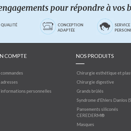
engagements pour répondre à vos 
QUALITÉ
CONCEPTION
SERVICE
ADAPTÉE
PERSON
N COMPTE
NOS PRODUITS
 commandes
Chirurgie esthétique et plas
adresses
Chirurgie digestive
informations personnelles
Grands brûlés
Syndrome d'Ehlers Danlos (
Pansements siliconés
CEREDERM®
Masques