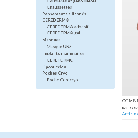
Coudières et genouillères
Chaussettes
Pansements siliconés
CEREDERM®
CEREDERM® adhésif
CEREDERM® gel
Masques
Masque UNS
Implants mammaires
CEREFORM®
Liposuccion
Poches Cryo
Poche Cerecryo
COMBI
Réf : C
Article 